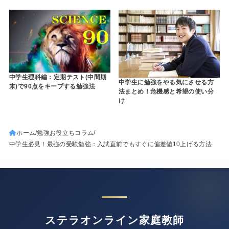
中学生理科編：定期テスト(中間期
中学生に勉強をやる気にさせる方
末)で90点をキープする勉強法
法まとめ！危機感と希望の使い分
け
ホーム
勉強お役立ちコラム
中学生必見！最強の受験勉強：入試直前でもすぐに偏差値10上げる方法
ステラオンライン家庭教師