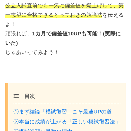
公立入試直前でも一気に偏差値を爆上げして、第
一志望に合格できるとっておきの勉強法
を伝える
よ！
頑張れば、
1カ月で偏差値10UPも可能！(実際に
いた)
じゃあいってみよう！
目次
①まず結論「模試復習」こそ最速UPの道
②本当に成績が上がる「正しい模試復習法」