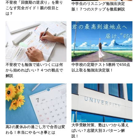
不登校「回復期の逆戻り」を乗り
中学生のリスニング勉強法決定
こなす完全ガイド！親の役目と
版！７つのステップを徹底解説
は？
不登校でも勉強で追いつくには何
中学校の定期テスト5教科で450点
から始めればいい？４つの観点で
以上取る勉強法決定版！
解説
大学受験対策、塾はいつから通え
高2の夏休みの過ごし方で合否は変
ばいい？志望大別３パターン解
わる！本当にやるべき事とは
説！