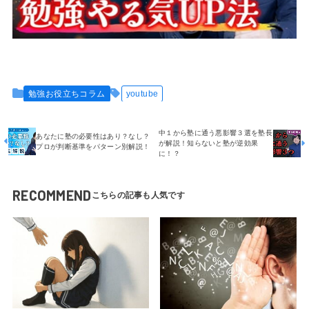
勉強お役立ちコラム
youtube
中１から塾に通う悪影響３選を塾長
あなたに塾の必要性はあり？なし？
が解説！知らないと塾が逆効果
プロが判断基準をパターン別解説！
に！？
RECOMMEND