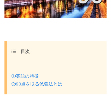
目次
①英語の特徴
②90点を取る勉強法とは