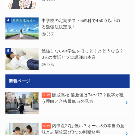
中学校の定期テスト5教科で450点以上取
る勉強法決定版！
5331
勉強しない中学生をほっとくとどうなる？
3人の実話とプロ講師の本音
3797
新着ページ
開成高校 偏差値は74〜77？数字が違
う理由と合格最低点の見方
内申点27は低い？オール3の本当の意
味と志望校選び3つの判断材料