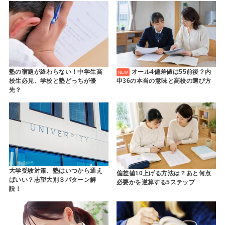
塾の宿題が終わらない！中学生高
オール4偏差値は55前後？内
校生必見、学校と塾どっちが優
申36の本当の意味と高校の選び方
先？
大学受験対策、塾はいつから通え
偏差値10上げる方法は？あと何点
ばいい？志望大別３パターン解
必要かを逆算する5ステップ
説！