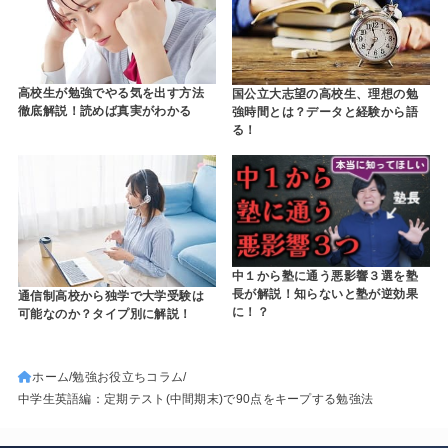
高校生が勉強でやる気を出す方法
国公立大志望の高校生、理想の勉
徹底解説！読めば真実がわかる
強時間とは？データと経験から語
る！
中１から塾に通う悪影響３選を塾
長が解説！知らないと塾が逆効果
通信制高校から独学で大学受験は
に！？
可能なのか？タイプ別に解説！
ホーム
勉強お役立ちコラム
中学生英語編：定期テスト(中間期末)で90点をキープする勉強法