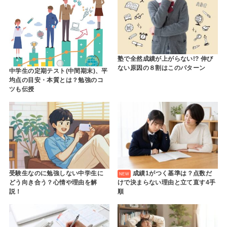
塾で全然成績が上がらない!? 伸び
ない原因の８割はこのパターン
中学生の定期テスト(中間期末)、平
均点の目安・本質とは？勉強のコ
ツも伝授
受験生なのに勉強しない中学生に
成績1がつく基準は？点数だ
どう向き合う？心情や理由を解
けで決まらない理由と立て直す4手
説！
順