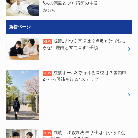
3人の実話とプロ講師の本音
3746
新着ページ
成績1がつく基準は？点数だけで決ま
らない理由と立て直す4手順
成績オール3で行ける高校は？素内申
27から候補を絞る4ステップ
成績上げる方法 中学生は何から？点