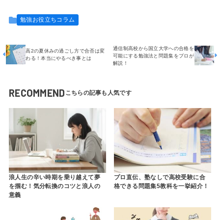
勉強お役立ちコラム
通信制高校から国立大学への合格を
高2の夏休みの過ごし方で合否は変
可能にする勉強法と問題集をプロが
わる！本当にやるべき事とは
解説！
RECOMMEND
浪人生の辛い時期を乗り越えて夢
プロ直伝、塾なしで高校受験に合
を掴む！気分転換のコツと浪人の
格できる問題集5教科を一挙紹介！
意義