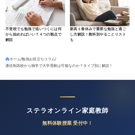
不登校でも勉強で追いつくには何
新高１春休みで重要な勉強と過ご
から始めればいい？４つの観点で
し方解説！教科別やることリスト
解説
も
ホーム
勉強お役立ちコラム
通信制高校から独学で大学受験は可能なのか？タイプ別に解説！
ステラオンライン家庭教師
無料体験授業 受付中！