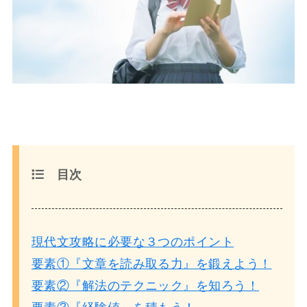
目次
現代文攻略に必要な３つのポイント
要素①『文章を読み取る力』を鍛えよう！
要素②『解法のテクニック』を知ろう！